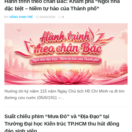
Hành trình theo chân Bác: Khám phá “Ngôi nhà
đặc biệt – Niềm tự hào của Thành phố”
BY
HÃNG PHIM TRẺ
04/06/2026
0
Hướng tới kỷ niệm 115 năm Ngày Chủ tịch Hồ Chí Minh ra đi tìm
đường cứu nước (05/6/1911 –...
Suất chiếu phim “Mưa Đỏ” và “Địa Đạo” tại
Trường Đại học Kiến trúc TP.HCM thu hút đông
đảo sinh viên