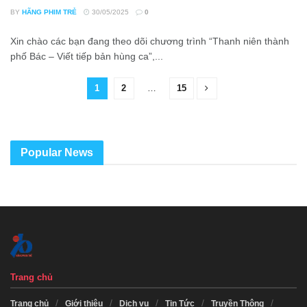
BY
HÃNG PHIM TRẺ
30/05/2025
0
Xin chào các bạn đang theo dõi chương trình “Thanh niên thành
phố Bác – Viết tiếp bản hùng ca”,...
1
2
…
15
Popular News
Trang chủ
Trang chủ
Giới thiệu
Dịch vụ
Tin Tức
Truyền Thông