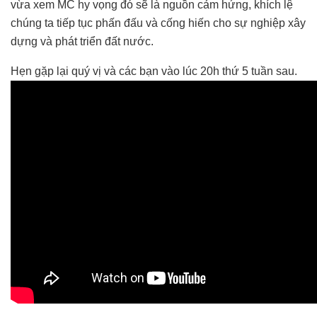
vừa xem MC hy vọng đó sẽ là nguồn cảm hứng, khích lệ
chúng ta tiếp tục phấn đấu và cống hiến cho sự nghiệp xây
dựng và phát triển đất nước.
Hẹn gặp lại quý vị và các bạn vào lúc 20h thứ 5 tuần sau.