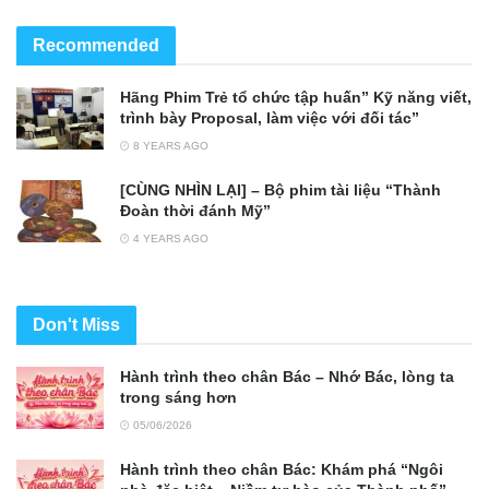
Recommended
Hãng Phim Trẻ tổ chức tập huấn” Kỹ năng viết,
trình bày Proposal, làm việc với đối tác”
8 YEARS AGO
[CÙNG NHÌN LẠI] – Bộ phim tài liệu “Thành
Đoàn thời đánh Mỹ”
4 YEARS AGO
Don't Miss
Hành trình theo chân Bác – Nhớ Bác, lòng ta
trong sáng hơn
05/06/2026
Hành trình theo chân Bác: Khám phá “Ngôi