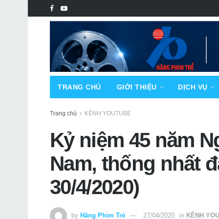
TRANG CHỦ
GIỚI THIỆU
DỊCH VỤ
Trang chủ
KÊNH YOUTUBE
Kỷ niệm 45 năm N
Nam, thống nhất đ
30/4/2020)
by
Hãng Phim Trẻ
27/04/2020
in
KÊNH YO