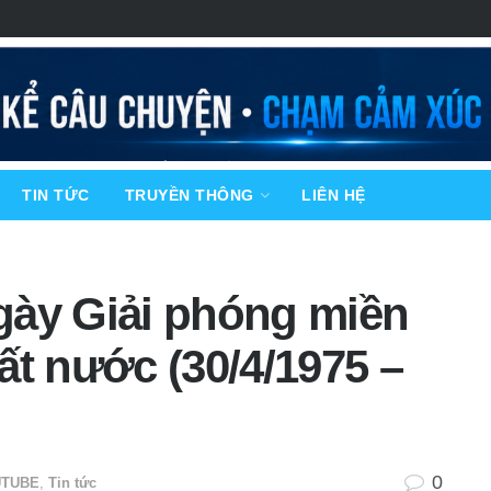
TIN TỨC
TRUYỀN THÔNG
LIÊN HỆ
gày Giải phóng miền
ất nước (30/4/1975 –
0
UTUBE
,
Tin tức